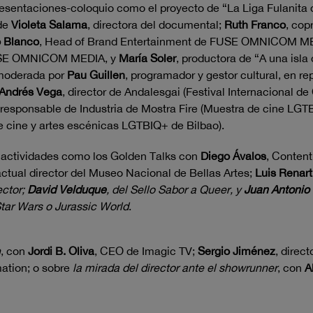
presentaciones-coloquio como el proyecto de “La Liga Fulanita
 de
Violeta Salama
, directora del documental;
Ruth Franco
, cop
 Blanco
, Head of Brand Entertainment de FUSE OMNICOM MED
FUSE OMNICOM MEDIA, y
María Soler
, productora de “A una isla 
 moderada por
Pau Guillen
, programador y gestor cultural, en r
Andrés Vega
, director de Andalesgai (Festival Internacional d
 responsable de Industria de Mostra Fire (Muestra de cine LGT
de cine y artes escénicas LGTBIQ+ de Bilbao).
do actividades como los Golden Talks con
Diego Ávalos
, Content
 actual director del Museo Nacional de Bellas Artes;
Luis Renart
ector;
David Velduque
, del Sello Sabor a Queer, y
Juan Antonio
tar Wars o Jurassic World
.
n
, con
Jordi B. Oliva
, CEO de Imagic TV;
Sergio Jiménez
, direc
mation; o sobre
la mirada del director ante el showrunner
, con
A