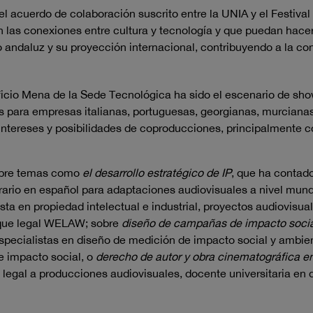
el acuerdo de colaboración suscrito entre la UNIA y el Festiva
 las conexiones entre cultura y tecnología y que puedan hacer f
o andaluz y su proyección internacional, contribuyendo a la co
ificio Mena de la Sede Tecnológica ha sido el escenario de sh
 para empresas italianas, portuguesas, georgianas, murcianas
 intereses y posibilidades de coproducciones, principalmente 
sobre temas como
el desarrollo estratégico de IP
, que ha contado
erario en español para adaptaciones audiovisuales a nivel mund
sta en propiedad intelectual e industrial, proyectos audiovisual
ique legal WELAW; sobre
diseño de campañas de impacto social
pecialistas en diseño de medición de impacto social y ambie
 impacto social, o
derecho de autor y obra cinematográfica en 
legal a producciones audiovisuales, docente universitaria en d