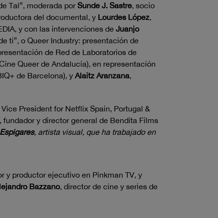
 de Tal”, moderada por
Sunde J. Sastre
, socio
roductora del documental, y
Lourdes López
,
IA, y con las intervenciones de
Juanjo
de ti”, o Queer Industry: presentación de
epresentación de Red de Laboratorios de
e Cine Queer de Andalucía), en representación
BIQ+ de Barcelona), y
Alaitz Aranzana
,
 Vice President for Netflix Spain, Portugal &
, fundador y director general de Bendita Films
 Espigares
, artista visual, que ha trabajado en
tor y productor ejecutivo en Pinkman TV, y
lejandro Bazzano
, director de cine y series de