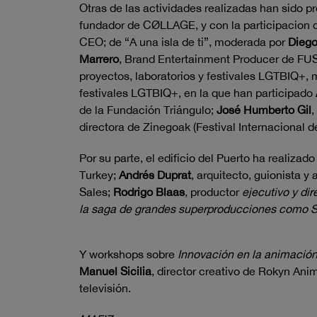
Otras de las actividades realizadas han sido 
fundador de CØLLAGE, y con la participacion
CEO; de “A una isla de ti”, moderada por
Diego
Marrero
, Brand Entertainment Producer de 
proyectos, laboratorios y festivales LGTBIQ+,
festivales LGTBIQ+, en la que han participado
de la Fundación Triángulo;
José Humberto Gil
,
directora de Zinegoak (Festival Internacional 
Por su parte, el edificio del Puerto ha realiza
Turkey;
Andrés Duprat
,
a
rquitecto, guionista y
Sales;
Rodrigo Blaas
, productor
ejecutivo y dir
la saga de grandes superproducciones como S
Y workshops sobre
Innovación en la animació
Manuel Sicilia
, director creativo de Rokyn Ani
televisión.