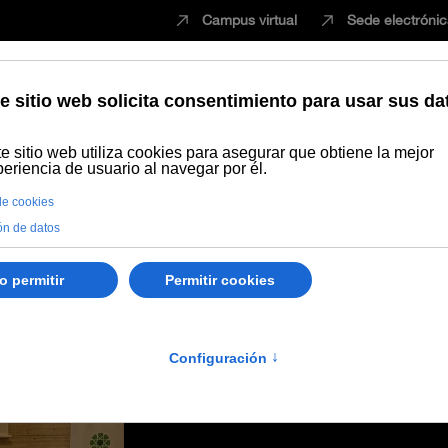
Campus virtual
Sede electróni
Estudiar
Innovación
Vida universita
ca diversas actividades del área MAFIZ del Festival de Cine de Málag