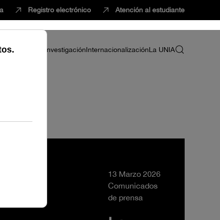
ca
Registro electrónico
Atención al estudiante
ria
Profesorado
Investigación
Internacionalización
La UNIA
a
13 Marzo 2026
Comunicados
de prensa