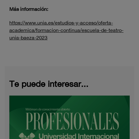
Más información:
https://www.unia.es/estudios-y-acceso/oferta-
academica/formacion-continua/escuela-de-teatro-
unia-baeza-2023
Te puede interesar...