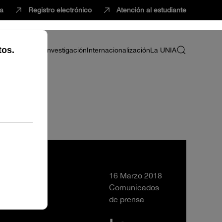
ca
Registro electrónico
Atención al estudiante
ria
Profesorado
Investigación
Internacionalización
La UNIA
16 Marzo 2018
Comunicados
de prensa