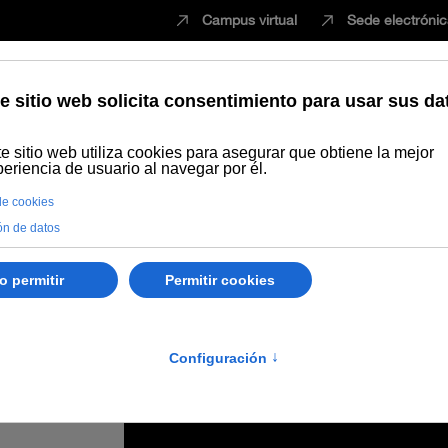
Campus virtual
Sede electróni
Estudiar
Innovación
Vida universita
stación subrogada y vientres de alquiler en la Sede de Baeza