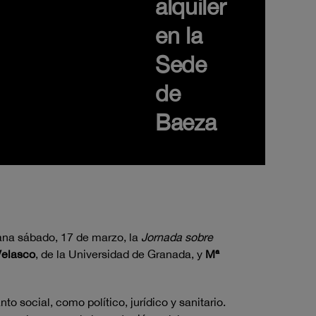
alquiler
en la
Sede
de
Baeza
ana sábado, 17 de marzo, la
Jornada sobre
Velasco
, de la Universidad de Granada, y
Mª
 social, como político, jurídico y sanitario.