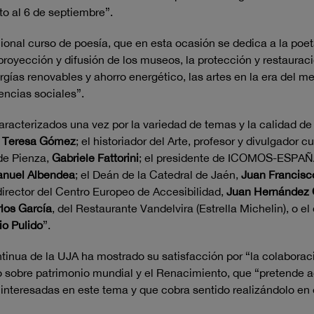
to al 6 de septiembre”.
dicional curso de poesía, que en esta ocasión se dedica a la po
la proyección y difusión de los museos, la protección y restaura
rgías renovables y ahorro energético, las artes en la era del m
encias sociales”.
aracterizados una vez por la variedad de temas y la calidad de
y
Teresa Gómez
; el historiador del Arte, profesor y divulgador c
 de Pienza,
Gabriele Fattorini
; el presidente de ICOMOS-ESPA
nuel Albendea
; el Deán de la Catedral de Jaén,
Juan Francisc
 director del Centro Europeo de Accesibilidad,
Juan Hernández 
los García
, del Restaurante Vandelvira (Estrella Michelin),
o el
io Pulido
”.
tinua de la UJA ha mostrado su satisfacción por “la colabora
o sobre patrimonio mundial y el Renacimiento, que “pretende ace
s interesadas en este tema y que cobra sentido realizándolo en