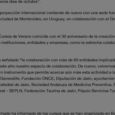
meros días de octubre”.
proyección internacional contando de nuevo con una sede fuer
a ciudad de Montevideo, en Uruguay, en colaboración con el Gr
Cursos de Verano coincide con el 30 aniversario de la creació
s instituciones, entidades y empresas, como la estrecha colabo
 ha señalado “la colaboración con más de 60 entidades implica
te año nuestro espacio de colaboración. De nuevo, volvemos a
 instrumento que permite acercar aún más esta actividad a la
 y Generalife, Fundación ONCE, Diputación de Jaén, ayuntami
 Catedral de Jaén, Sociedad Andaluza de Medicina Preventiva, S
l – SEPLN, Federación Taurina de Jaén, Pópulo Servicios Turíst
Machado ha informado de los cursos que se han organizado en B