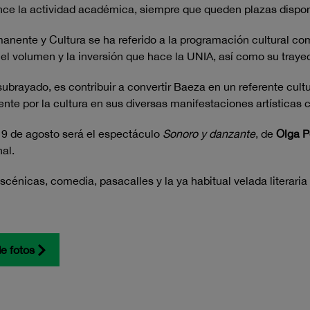
ence la actividad académica, siempre que queden plazas dispon
rmanente y Cultura se ha referido a la programación cultural 
 el volumen y la inversión que hace la UNIA, así como su traye
subrayado, es contribuir a convertir Baeza en un referente cult
te por la cultura en sus diversas manifestaciones artísticas c
 19 de agosto será el espectáculo
Sonoro y danzante
, de
Olga P
al.
scénicas, comedia, pasacalles y la ya habitual velada literar
de fotos