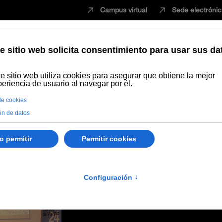
Campus virtual
Sede electróni
Estudiar
Innovación
Vida universita
ano en la Sede Antonio Machado de Baeza