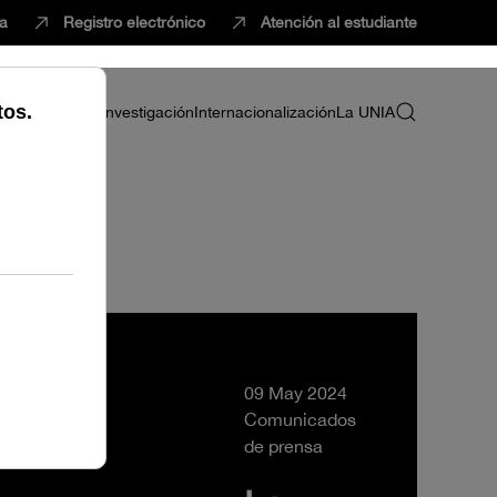
ca
Registro electrónico
Atención al estudiante
ria
Profesorado
Investigación
Internacionalización
La UNIA
09 May 2024
Comunicados
de prensa