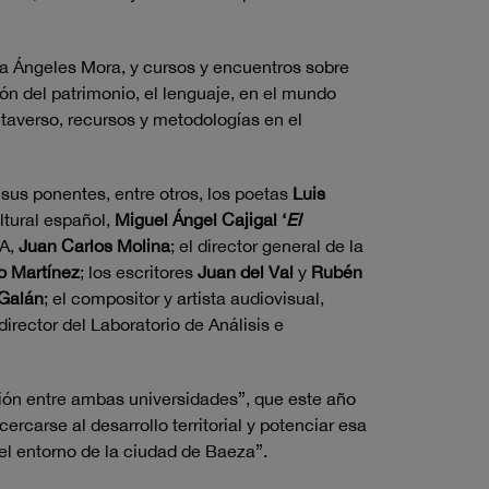
eta Ángeles Mora, y cursos y encuentros sobre
ción del patrimonio, el lenguaje, en el mundo
etaverso, recursos y metodologías en el
 sus ponentes, entre otros, los poetas
Luis
ultural español,
Miguel Ángel Cajigal ‘
El
ÑA,
Juan Carlos Molina
; el director general de la
o Martínez
; los escritores
Juan del Val
y
Rubén
Galán
; el compositor y artista audiovisual,
 director del Laboratorio de Análisis e
ción entre ambas universidades”, que este año
rcarse al desarrollo territorial y potenciar esa
 el entorno de la ciudad de Baeza”.