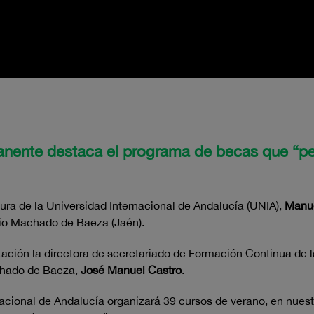
anente destaca el programa de becas que “per
ura de la Universidad Internacional de Andalucía (UNIA),
Manue
io Machado de Baeza (Jaén).
tación la directora de secretariado de Formación Continua de 
achado de Baeza,
José Manuel Castro
.
ernacional de Andalucía organizará 39 cursos de verano, en nu