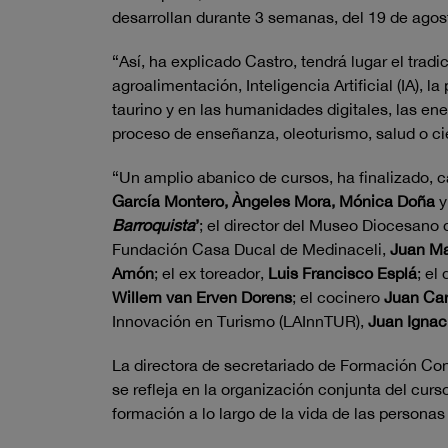
desarrollan durante 3 semanas, del 19 de agos
“Así, ha explicado Castro, tendrá lugar el tra
agroalimentación, Inteligencia Artificial (IA), 
taurino y en las humanidades digitales, las ene
proceso de enseñanza, oleoturismo, salud o ci
“Un amplio abanico de cursos, ha finalizado, c
García Montero, Àngeles Mora, Mónica Doña
Barroquista
’
; el director del Museo Diocesano
Fundación Casa Ducal de Medinaceli,
Juan Ma
Amón
; el ex toreador,
Luis Francisco Esplá
; el
Willem van Erven Dorens
; el cocinero
Juan Car
Innovación en Turismo (LAInnTUR),
Juan Ignac
La directora de secretariado de Formación Con
se refleja en la organización conjunta del curs
formación a lo largo de la vida de las persona