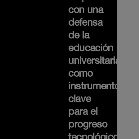
con una
defensa
de la
educación
universitaria
como
instrumento
clave
para el
progreso
tecnológico