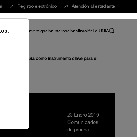
ca
Registro electrónico
Atención al estudiante
ria
Profesorado
Investigación
Internacionalización
La UNIA
ción universitaria como instrumento clave para el
23 Enero 2019
Comunicados
de prensa