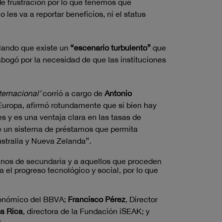
 de frustración por lo que tenemos que
es va a reportar beneficios, ni el status
lando que existe un
“escenario turbulento”
que
abogó por la necesidad de que las instituciones
nternacional’
corrió a cargo de
Antonio
Europa, afirmó rotundamente que si bien hay
nes y es una ventaja clara en las tasas de
de un sistema de préstamos que permita
stralia y Nueva Zelanda”.
mnos de secundaria y a aquellos que proceden
a el progreso tecnológico y social, por lo que
conómico del BBVA;
Francisco Pérez
, Director
la Rica
, directora de la Fundación iSEAK; y