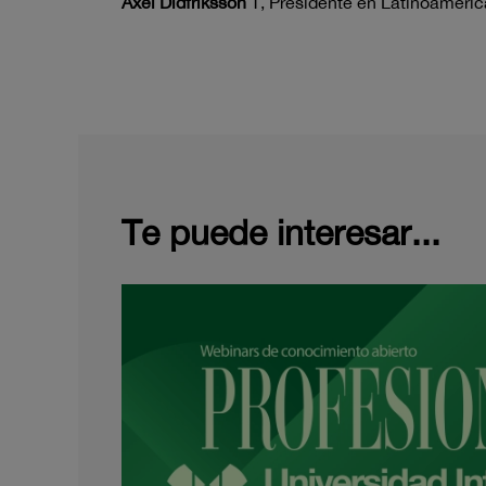
Axel Didfriksson
T, Presidente en Latinoamérica
Te puede interesar...