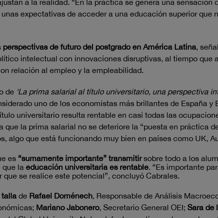
 ajustan a la realidad. “En la práctica se genera una sensación
unas expectativas de acceder a una educación superior que no l
s
perspectivas de futuro del postgrado en América Latina
, seña
ítico intelectual con innovaciones disruptivas, al tiempo que 
con relación al empleo y la empleabilidad.
lo de
‘La prima salarial al título universitario, una perspectiva i
onsiderado uno de los economistas más brillantes de España y 
título universitario resulta rentable en casi todas las ocupacio
que la prima salarial no se deteriore la “puesta en práctica 
nos, algo que está funcionando muy bien en países como UK, Au
que es
“sumamente importante”
transmitir
sobre todo a los alu
e que la
educación universitaria es rentable
. “Es importante par
que se realice este potencial”, concluyó Cabrales.
talla
de
Rafael Doménech
, Responsable de Análisis Macroe
conómicas;
Mariano Jabonero
, Secretario General OEI;
Sara de 