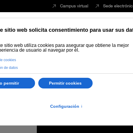
Campus virtual
Sede electróni
Estudiar
Innovación
Vida universita
el postgrado en Iberoamérica y el empleo con una defensa de la educa