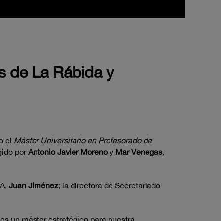
es de La Rábida y
o el
Máster Universitario en Profesorado de
igido por
Antonio Javier Moreno
y
Mar Venegas
,
IA,
Juan Jiménez
; la directora de Secretariado
 es un máster estratégico para nuestra