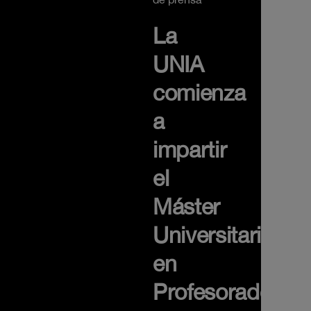
La
UNIA
comienza
a
impartir
el
Máster
Universitario
en
Profesorado