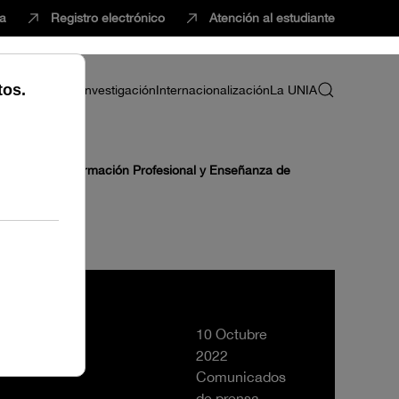
ca
Registro electrónico
Atención al estudiante
ria
Profesorado
Investigación
Internacionalización
La UNIA
Bachillerato, Formación Profesional y Enseñanza de
10 Octubre
2022
Comunicados
de prensa