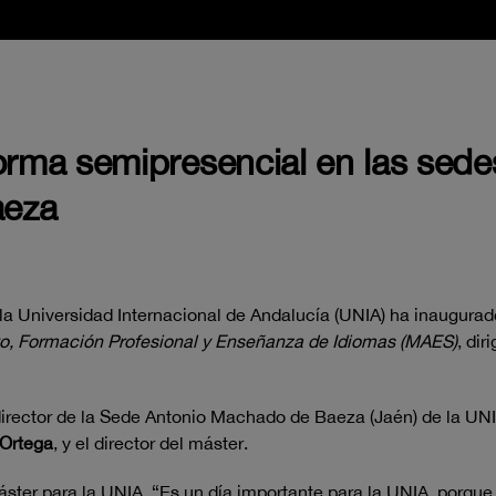
forma semipresencial en las sed
aeza
a Universidad Internacional de Andalucía (UNIA) ha inaugurad
to, Formación Profesional y Enseñanza de Idiomas (MAES)
, dir
 director de la Sede Antonio Machado de Baeza (Jaén) de la UN
Ortega
, y el director del máster.
ster para la UNIA. “Es un día importante para la UNIA, porque