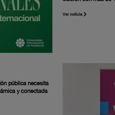
Ver noticia
ión pública necesita
námica y conectada