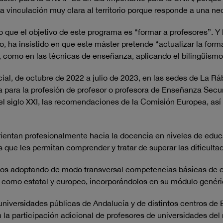
 vinculación muy clara al territorio porque responde a una ne
ado que el objetivo de este programa es “formar a profesores”
lo, ha insistido en que este máster pretende “actualizar la for
, como en las técnicas de enseñanza, aplicando el bilingüismo
al, de octubre de 2022 a julio de 2023, en las sedes de La R
a para la profesión de profesor o profesora de Enseñanza Secu
el siglo XXI, las recomendaciones de la Comisión Europea, así
ientan profesionalmente hacia la docencia en niveles de educ
 que les permitan comprender y tratar de superar las dificult
dos adoptando de modo transversal competencias básicas de es
 como estatal y europeo, incorporándolos en su módulo genéri
universidades públicas de Andalucía y de distintos centros d
a participación adicional de profesores de universidades del 