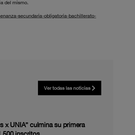
cia del mismo.
enanza-secundaria-obligatoria-bachillerato-
Ver todas las noticias
les x UNIA” culmina su primera
.500 inscritos