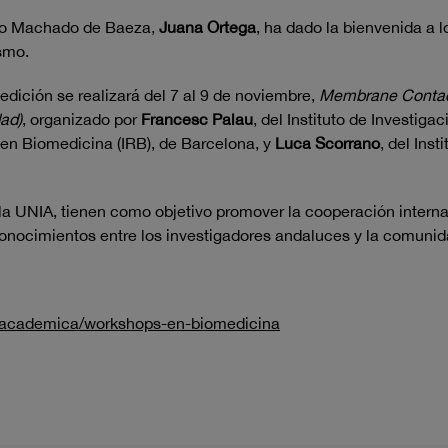
nio Machado de Baeza,
Juana Ortega
, ha dado la bienvenida a l
ismo.
dición se realizará del 7 al 9 de noviembre,
Membrane Contact 
ad)
, organizado por
Francesc Palau
, del Instituto de Investig
ón en Biomedicina (IRB), de Barcelona, y
Luca Scorrano
, del Ins
 UNIA, tienen como objetivo promover la cooperación internaci
conocimientos entre los investigadores andaluces y la comunida
a-academica/workshops-en-biomedicina