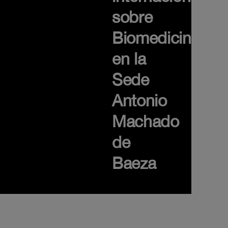
sobre
Biomedicina
en la
Sede
Antonio
Machado
de
Baeza