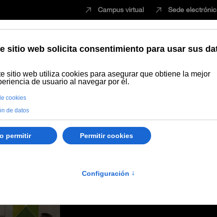
Campus virtual
Sede electróni
Estudiar
Innovación
Vida universita
 ARN en un encuentro científico internacional sobre Biomedicina en l