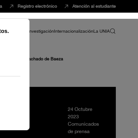
ca
Registro electrónico
Atención al estudiante
ria
Profesorado
Investigación
Internacionalización
La UNIA
a Sede Antonio Machado de Baeza
24 Octubre
2023
Comunicados
de prensa