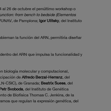
4 al 26 de octubre el penúltimo workshop o
nction: from bench to bedside (Elementos
A/UNAV, de Pamplona;
Igor Ulitsky
, del Instituto
biernan la función del ARN, permitiría diseñar
 dentro del ARN que impulsa la funcionalidad y
en biología molecular y computacional,
ticipación de
Alfredo Berzal-Herranz
, del
PBLN-CSIC), de Granada;
Beatrix Suess
, del
Petr Svoboda
, del Instituto de Genética
ento de Biofísica Thomas C. Jenkins, de la
ismos que regulan la expresión genética, del