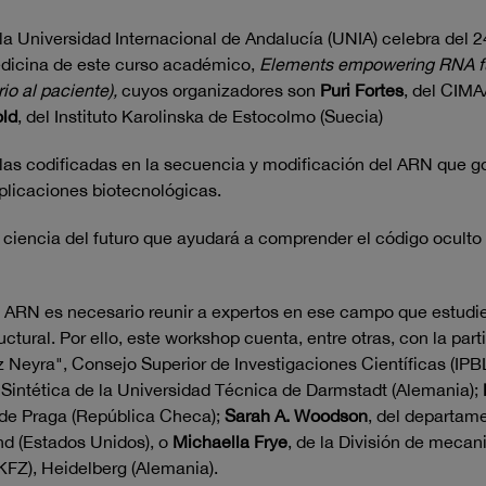
 Universidad Internacional de Andalucía (UNIA) celebra del 2
medicina de este curso académico,
Elements empowering RNA fu
io al paciente),
cuyos organizadores son
Puri Fortes
, del CIM
old
, del Instituto Karolinska de Estocolmo (Suecia)
glas codificadas en la secuencia y modificación del ARN que go
licaciones biotecnológicas.
 ciencia del futuro que ayudará a comprender el código oculto
e ARN es necesario reunir a expertos en ese campo que estudi
uctural. Por ello, este workshop cuenta, entre otras, con la par
ez Neyra", Consejo Superior de Investigaciones Científicas (I
 Sintética de la Universidad Técnica de Darmstadt (Alemania);
de Praga (República Checa);
Sarah A. Woodson
, del departam
nd (Estados Unidos), o
Michaella Frye
, de la División de mecan
FZ), Heidelberg (Alemania).