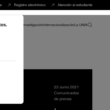
ca
Registro electrónico
Atención al estudiante
ria
Profesorado
Investigación
Internacionalización
La UNIA
ión
23 Junio 2021
Comunicados
de prensa