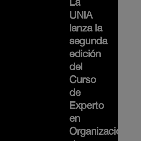
La
UNIA
lanza la
segunda
edición
del
Curso
de
Experto
en
Organización