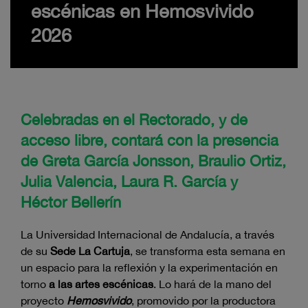
escénicas en Hemosvivido
2026
Celebradas en el Rectorado, y de
acceso libre, contará con la presencia
de Greta García Jonsson, Braulio Ortiz,
Julia Valencia, Laura R. García y
Héctor Bellerín
La Universidad Internacional de Andalucía, a través
de su
Sede La Cartuja
, se transforma esta semana en
un espacio para la reflexión y la experimentación en
torno
a las artes escénicas
. Lo hará de la mano del
proyecto
Hemosvivido
, promovido por la productora