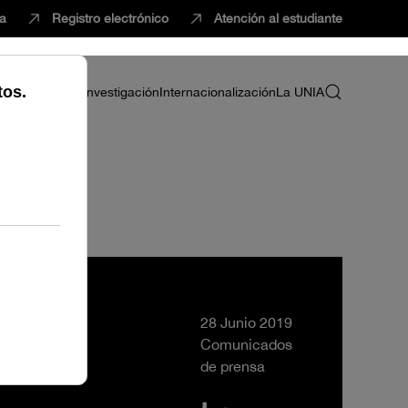
ca
Registro electrónico
Atención al estudiante
ria
Profesorado
Investigación
Internacionalización
La UNIA
28 Junio 2019
Comunicados
de prensa