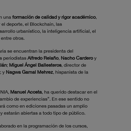
en una
formación de calidad y rigor académico
,
el deporte, el Blockchain, las
ollo urbanístico, la inteligencia artificial, el
 entre otros.
aria se encuentran la presidenta del
os periodistas
Alfredo Relaño
,
Nacho Cardero
y
lán
;
Miguel Ángel Ballesteros
, director de
; y
Nagwa Gamal Mehrez
, hispanista de la
UNIA,
Manuel Acosta
, ha querido destacar en el
rcambio de experiencias”. En ese sentido no
llará como en ediciones pasadas un amplio
 estarán abiertas a todo tipo de público.
aborado en la programación de los cursos,