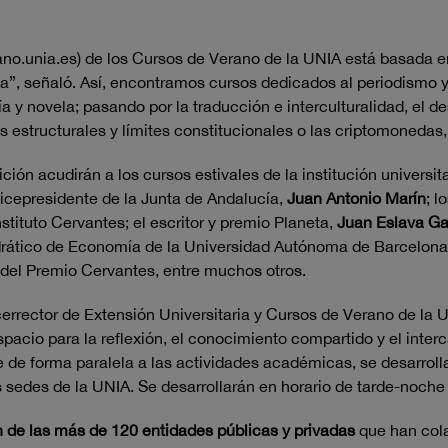
ano.unia.es) de los Cursos de Verano de la UNIA está basada 
a”, señaló. Así, encontramos cursos dedicados al periodismo y 
novela; pasando por la traducción e interculturalidad, el desarr
as estructurales y límites constitucionales o las criptomonedas,
ción acudirán a los cursos estivales de la institución universit
vicepresidente de la Junta de Andalucía,
Juan Antonio Marín
; l
Instituto Cervantes; el escritor y premio Planeta,
Juan Eslava Ga
rático de Economía de la Universidad Autónoma de Barcelona
del Premio Cervantes, entre muchos otros.
cerrector de Extensión Universitaria y Cursos de Verano de la 
pacio para la reflexión, el conocimiento compartido y el inte
ue de forma paralela a las actividades académicas, se desarro
 sedes de la UNIA. Se desarrollarán en horario de tarde-noche y
n de las más de 120 entidades públicas y privadas
que han col