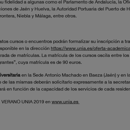
u fidelidad a algunas como el Parlamento de Andalucía, la Ofi
ones de Jaén y Huelva, la Autoridad Portuaria del Puerto de H
ontera, Niebla y Málaga, entre otros.
tos cursos o encuentros podrán formalizar su inscripción a trav
sponible en la dirección
https://www.unia.es/oferta-academic
trada de matrículas. La matrícula de los cursos oscila entre lo
rantes”, cuya matrícula es de 90 euros.
iversitaria
en la Sede Antonio Machado en Baeza (Jaén) y en l
o de las mismas deberán solicitarlo expresamente a la secreta
rá en función de la capacidad de los servicios de cada reside
 VERANO UNIA 2019 en
www.unia.es