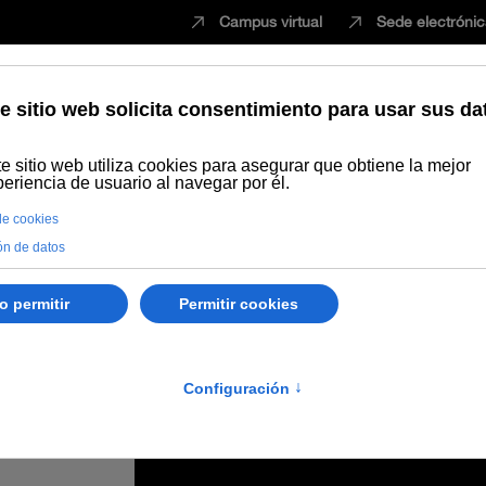
Campus virtual
Sede electróni
Estudiar
Innovación
Vida universita
o en su programación de 2019 que arranca en La Rábida