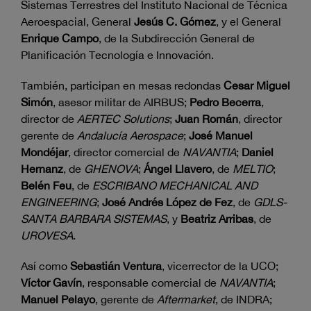
Sistemas Terrestres del Instituto Nacional de Técnica
Aeroespacial, General
Jesús C. Gómez
, y el General
Enrique Campo
, de la Subdirección General de
Planificación Tecnología e Innovación.
También, participan en mesas redondas
Cesar Miguel
Simón
, asesor militar de AIRBUS;
Pedro Becerra
,
director de
AERTEC Solutions
;
Juan Román
, director
gerente de
Andalucía Aerospace
;
José Manuel
Mondéjar
, director comercial de
NAVANTIA
;
Daniel
Hernanz
, de
GHENOVA
;
Ángel Llavero
, de
MELTIO
;
Belén Feu
, de
ESCRIBANO MECHANICAL AND
ENGINEERING
;
José Andrés López de Fez
, de
GDLS-
SANTA BARBARA SISTEMAS
, y
Beatriz Arribas
, de
UROVESA
.
Así como
Sebastián Ventura
, vicerrector de la UCO;
Víctor Gavín
, responsable comercial de
NAVANTIA
;
Manuel Pelayo
, gerente de
Aftermarket
, de INDRA;