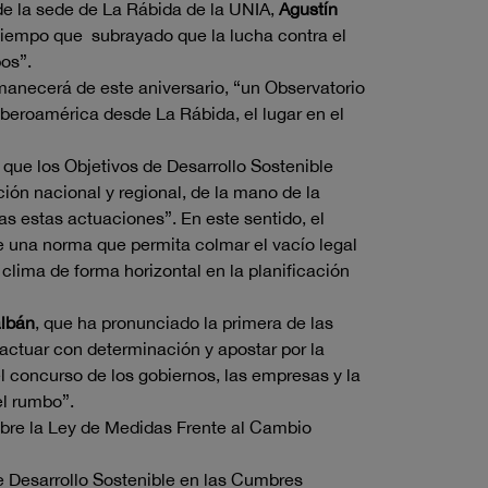
de la sede de La Rábida de la UNIA,
Agustín
 tiempo que subrayado que la lucha contra el
pos”.
manecerá de este aniversario, “un Observatorio
Iberoamérica desde La Rábida, el lugar en el
 que los Objetivos de Desarrollo Sostenible
ión nacional y regional, de la mano de la
s estas actuaciones”. En este sentido, el
 una norma que permita colmar el vacío legal
 clima de forma horizontal en la planificación
albán
, que ha pronunciado la primera de las
ctuar con determinación y apostar por la
el concurso de los gobiernos, las empresas y la
el rumbo”.
obre la Ley de Medidas Frente al Cambio
de Desarrollo Sostenible en las Cumbres