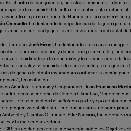
. En el acto de inauguración, ha estado presente el director 
incapié en la necesidad de reflexionar sobre esta materia, al
 mayor reto al que se enfrenta la Humanidad en nuestros tiem
cio Caraballo
, ha destacado la importancia del legado que per
ue ya es una realidad y que llevará la voz medioambiental de 
el Territorio,
José Fiscal
, ha destacado en la sesión inaugural
ontra el cambio climático y deben incorporarse a la planificac
rnanza e incidiendo en la educación y la comunicación de toda
Gobierno andaluz ha considerado necesario la promulgación de
usas de gases de efecto invernadero e integrar la acción por el
empresas”, ha sostenido.
io de Asuntos Exteriores y Cooperación,
Juan Francisco Mont
r entre todos en materia de Cambio Climático, “tenemos que a
 energía”, en este sentido ha señalado que hay que contar con 
ento progresivo del planeta, “que continuará si no corregimos 
io Ambiente y Cambio Climático,
Pilar Navarro
, ha informado s
les y la incidencia sectorial.
 SEGIB, ha adelantado en su intervención sobre los Objetivos 