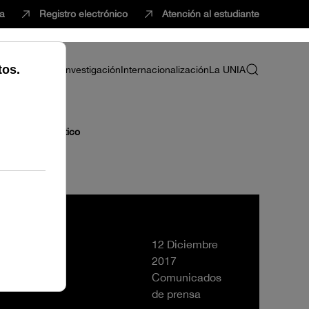
ca
Registro electrónico
Atención al estudiante
ria
Profesorado
Investigación
Internacionalización
La UNIA
y Cambio Climático
12 Diciembre
2017
Comunicados
de prensa