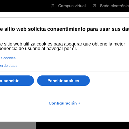
Campus virtual
Sede electróni
Estudiar
Innovación
Vida universita
e Huelva en el Observatorio Iberoamericano de Desarrollo Sostenible 