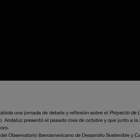
ábida una jornada de debate y reflexión sobre el
Proyecto de L
no Andaluz presentó el pasado mes de octubre y que junto a la 
foro.
del Observatorio Iberoamericano de Desarrollo Sostenible y C