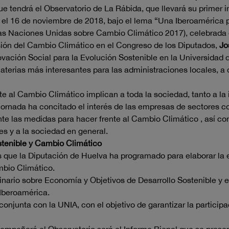
ue tendrá el Observatorio de La Rábida, que llevará su prime
el 16 de noviembre de 2018, bajo el lema “Una Iberoamérica pr
las Naciones Unidas sobre Cambio Climático 2017), celebrad
sión del Cambio Climático en el Congreso de los Diputados,
Jo
ovación Social para la Evolución Sostenible en la Universidad 
aterias más interesantes para las administraciones locales, a 
te al Cambio Climático implican a toda la sociedad, tanto a la
 jornada ha concitado el interés de las empresas de sectores co
nte las medidas para hacer frente al Cambio Climático , así co
s y a la sociedad en general.
stenible y Cambio Climático
s que la Diputación de Huelva ha programado para elaborar la e
mbio Climático.
inario sobre Economía y Objetivos de Desarrollo Sostenible y e
 Iberoamérica.
onjunta con la UNIA, con el objetivo de garantizar la particip