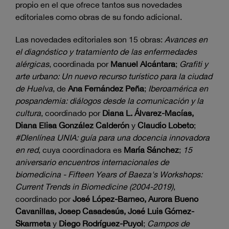
propio en el que ofrece tantos sus novedades
editoriales como obras de su fondo adicional.
Las novedades editoriales son 15 obras:
Avances en
el diagnóstico y tratamiento de las enfermedades
alérgicas
, coordinada por
Manuel Alcántara
;
Grafiti y
arte urbano: Un nuevo recurso turístico para la ciudad
de Huelva
, de
Ana Fernández Peña
;
Iberoamérica en
pospandemia: diálogos desde la comunicación y la
cultura
, coordinado por
Diana L. Álvarez-Macías,
Diana Elisa González Calderón
y
Claudio Lobeto
;
#DIenlínea UNIA: guía para una docencia innovadora
en red
, cuya coordinadora es
María Sánchez
;
15
aniversario encuentros internacionales de
biomedicina - Fifteen Years of Baeza's Workshops:
Current Trends in Biomedicine (2004-2019)
,
coordinado por
José López-Barneo, Aurora Bueno
Cavanillas, Josep Casadesús, José Luis Gómez-
Skarmeta
y
Diego Rodríguez-Puyol
;
Campos de