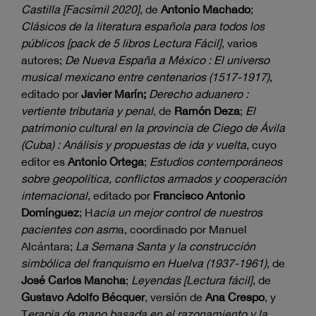
Castilla [Facsímil 2020]
, de
Antonio Machado
;
Clásicos de la literatura española para todos los
públicos [pack de 5 libros Lectura Fácil]
, varios
autores;
De Nueva España a México : El universo
musical mexicano entre centenarios (1517-1917)
,
editado por
Javier Marín;
Derecho aduanero :
vertiente tributaria y penal
, de
Ramón Deza
;
El
patrimonio cultural en la provincia de Ciego de Ávila
(Cuba) : Análisis y propuestas de ida y vuelta
, cuyo
editor es
Antonio Ortega
;
Estudios contemporáneos
sobre geopolítica, conflictos armados y cooperación
internacional
, editado por
Francisco Antonio
Domínguez
; H
acia un mejor control de nuestros
pacientes con asm
a, coordinado por Manuel
Alcántara;
La Semana Santa y la construcción
simbólica del franquismo en Huelva (1937-1961)
, de
José Carlos Mancha
;
Leyendas [Lectura fácil]
, de
Gustavo Adolfo Bécquer
, versión de
Ana Crespo
, y
T
erapia de mano basada en el razonamiento y la