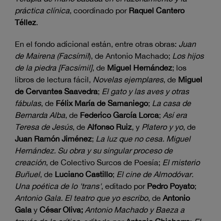
práctica clínica
, coordinado por
Raquel Cantero
Téllez
.
En el fondo adicional están, entre otras obras:
Juan
de Mairena (Facsímil
), de Antonio Machado;
Los hijos
de la piedra [Facsímil]
, de
Miguel Hernández
; los
libros de lectura fácil,
Novelas ejemplares
, de
Miguel
de Cervantes Saavedra
;
El gato y las aves y otras
fábulas
, de
Félix María de Samaniego
;
La casa de
Bernarda Alba
, de
Federico García Lorca
;
Así era
Teresa de Jesús
, de
Alfonso Ruiz
, y
Platero y yo
, de
Juan Ramón Jiménez
;
La luz que no cesa. Miguel
Hernández. Su obra y su singular proceso de
creación
, de Colectivo Surcos de Poesía;
El misterio
Buñuel
, de
Luciano Castillo
;
El cine de Almodóvar.
Una poética de lo 'trans'
, editado por
Pedro Poyato
;
Antonio Gala. El teatro que yo escribo
, de
Antonio
Gala
y
César Oliva;
Antonio Machado y Baeza a