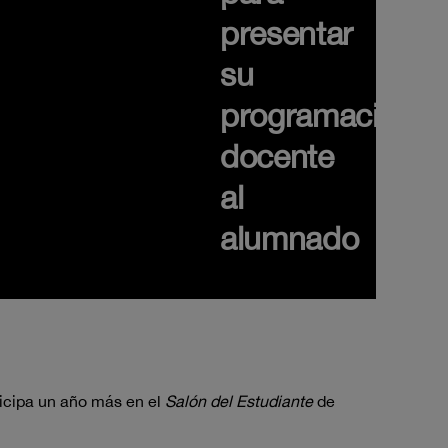
presentar
su
programación
docente
al
alumnado
ticipa un año más en el
Salón del Estudiante
de