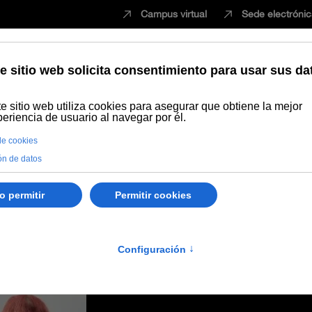
Campus virtual
Sede electróni
Estudiar
Innovación
Vida universita
el Estudiante de Marmolejo para presentar su programación docente al