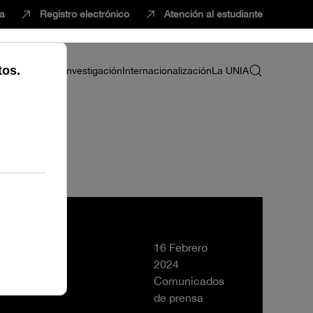
ca
Registro electrónico
Atención al estudiante
ria
Profesorado
Investigación
Internacionalización
La UNIA
 alumnado
16 Febrero
2024
Comunicados
de prensa