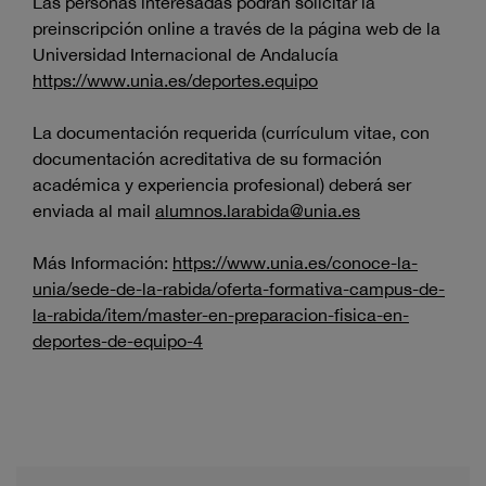
Las personas interesadas podrán solicitar la
preinscripción online a través de la página web de la
Universidad Internacional de Andalucía
https://www.unia.es/deportes.equipo
La documentación requerida (currículum vitae, con
documentación acreditativa de su formación
académica y experiencia profesional) deberá ser
enviada al mail
alumnos.larabida@unia.es
Más Información:
https://www.unia.es/conoce-la-
unia/sede-de-la-rabida/oferta-formativa-campus-de-
la-rabida/item/master-en-preparacion-fisica-en-
deportes-de-equipo-4