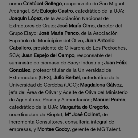
como
Cristóbal Gallego
, responsable de San Miguel
Arcángel, SA;
Eulogio Castro
, catedrático de la UJA;
Joaquín López
, de la Asociación Nacional de
Extractores de Orujo;
José María Olm
o, director del
Grupo Elayo;
José María Penco
, de la Asociación
Española de Municipios del Olivo;
Juan Antonio
Caballero
, presidente de Olivarera de Los Pedroches,
SCA;
Juan Espejo del Campo
, responsable del
suministro de biomasa de Sacyr Industrial;
Juan Félix
González
, profesor titular de la Universidad de
Extremadura (UEX);
Julio Berbel
, catedrático de la
Universidad de Córdoba (UCO);
Magdalena Gálvez
,
jefa del Área de Olivar y Aceite de Oliva del Ministerio
de Agricultura, Pesca y Alimentación;
Manuel Parras
,
catedrático de la UJA;
Margarita de Gregorio
,
coordinadora de Bioplat;
Mª José Colinet
, de
Incrementa Consultores, consultoría integral de
empresas, y
Montse Godoy
, gerente de MG Talent.