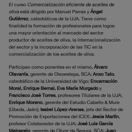
El curso
Comercialización eficiente de aceites de
oliva
está dirigido por Manuel Parras y
Ángel
Gutiérrez
, catedráticos de la UJA. Tiene como
finalidad la formación de profesionales para lograr
una mayor orientación al mercado del sector
productor de aceites de oliva, la internacionalización
del sector y la incorporación de las TIC en la
comercialización de los aceites de oliva.
Participan como ponentes en el mismo,
Álvaro
Olavarría
, gerente de Oleoestepa, SCA;
Anxo Tato
,
catedrático de la Universidad de Vigo;
Encarnación
Moral, Enrique Bernal, Eva María Murgado
y
Francisco José Torres
, profesores Titulares de la UJA;
Enrique Moreno
, gerente del Estudio Cabello & Mure
(Úbeda, Jaén);
Isabel López-Arenas
, jefa del Sector de
Promoción de Exportaciones del ICEX;
Jesús Martín
,
profesor Colaborador de la UJA;
José Luis García
Melgarejo
, gerente de Olivar de Segura, SCA;
Juan