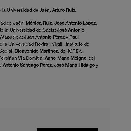
e la Universidad de Jaén,
Arturo Ruiz
.
dad de Jaén;
Mónica Ruiz, José Antonio López,
de la Universidad de Cádiz; J
osé Antonio
 Atapuerca;
Juan Antonio Pérez
y
Paul
de la Universidad Rovira i Virgili, Instituto de
Social;
Bienvenido Martínez
, del ICREA,
 Perpiñán Via Domitia;
Anne-Marie Moigne
, del
 y
Antonio Santiago Pérez, José María Hidalgo
y