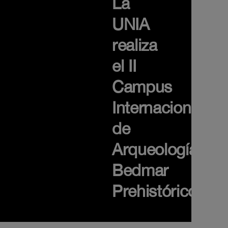
La
UNIA
realiza
el II
Campus
Internacional
de
Arqueología
Bedmar
Prehistórico