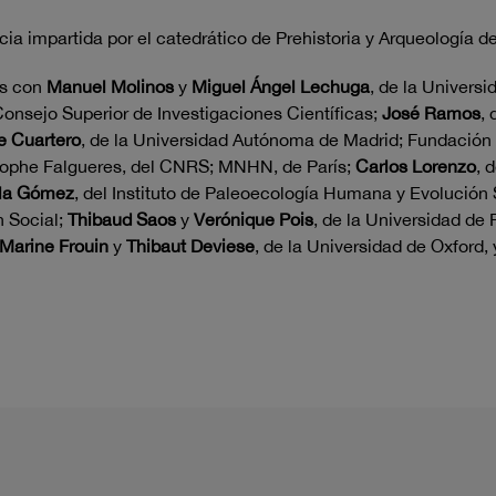
cia impartida por el catedrático de Prehistoria y Arqueología d
es con
Manuel Molinos
y
Miguel Ángel Lechuga
, de la Universi
 Consejo Superior de Investigaciones Científicas;
José Ramos
, 
e Cuartero
, de la Universidad Autónoma de Madrid; Fundación
stophe Falgueres, del CNRS; MNHN, de París;
Carlos Lorenzo
, 
la Gómez
, del Instituto de Paleoecología Humana y Evolución 
n Social;
Thibaud Saos
y
Verónique Pois
, de la Universidad de
Marine Frouin
y
Thibaut Deviese
, de la Universidad de Oxford,