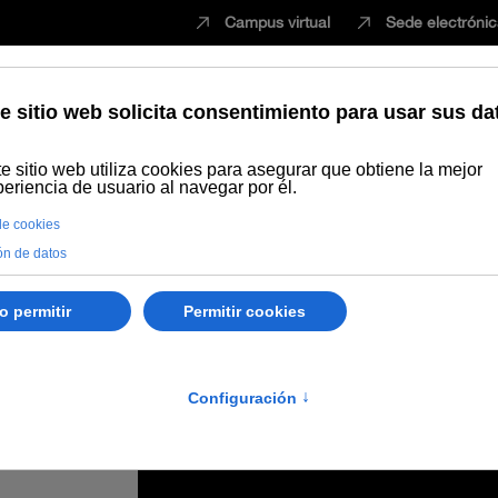
Campus virtual
Sede electróni
Estudiar
Innovación
Vida universita
ional de Arqueología Bedmar Prehistórico