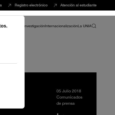
ca
Registro electrónico
Atención al estudiante
ria
Profesorado
Investigación
Internacionalización
La UNIA
05 Julio 2018
Comunicados
de prensa