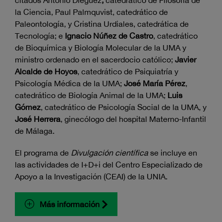
citados Antonio Diéguez
,
catedrático de Filosofía de
la Ciencia, Paul Palmquvist,
catedrático de
Paleontología, y
Cristina Urdiales, catedrática de
Tecnología; e
Ignacio Núñez de Castro
, catedrático
de Bioquímica y Biología Molecular de la UMA y
ministro ordenado en el sacerdocio católico;
Javier
Alcalde de Hoyos
, catedrático de Psiquiatría y
Psicología Médica de la UMA;
José María Pérez
,
catedrático de Biología Animal de la UMA;
Luis
Gómez
, catedrático de Psicología Social de la UMA, y
José Herrera
, ginecólogo del hospital Materno-Infantil
de Málaga.
El programa de
Divulgación científica
se incluye en
las actividades de I+D+i del Centro Especializado de
Apoyo a la Investigación (CEAI) de la UNIA.
Más información