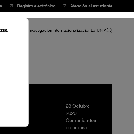
ca
Registro electrónico
Atención al estudiante
ria
Profesorado
Investigación
Internacionalización
La UNIA
28 Octubre
2020
Comunicados
de prensa