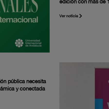
edición con más de 1
Ver noticia
ión pública necesita
námica y conectada