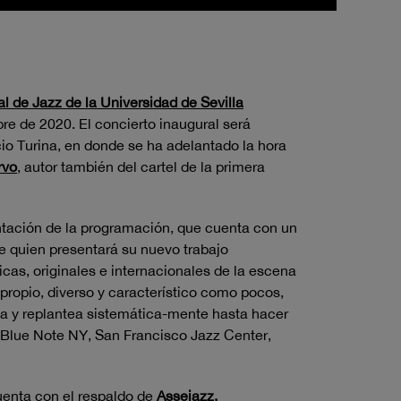
al de Jazz de la Universidad de Sevilla
bre de 2020. El concierto inaugural será
cio Turina, en donde se ha adelantado la hora
rvo
, autor también del cartel de la primera
entación de la programación, que cuenta con un
le quien presentará su nuevo trabajo
ficas, originales e internacionales de la escena
ropio, diverso y característico como pocos,
la y replantea sistemática-mente hasta hacer
l Blue Note NY, San Francisco Jazz Center,
uenta con el respaldo de
Assejazz
,