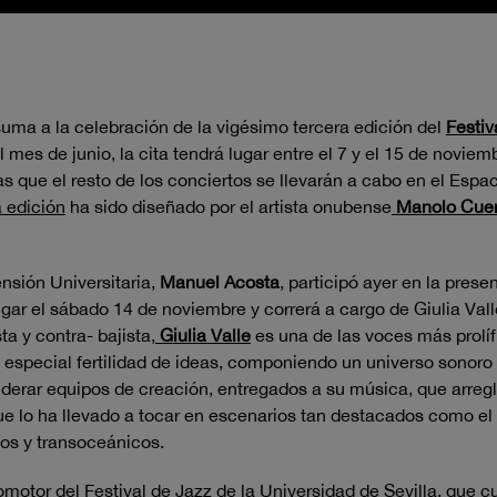
suma a la celebración de la vigésimo tercera edición del
Festiv
l mes de junio, la cita tendrá lugar
entre el 7 y el 15 de noviem
s que el resto de los conciertos se llevarán a cabo en el Espa
a edición
ha sido diseñado por el artista onubense
Manolo Cue
nsión Universitaria,
Manuel Acosta
, participó ayer en la pres
ugar el sábado 14 de noviembre y correrá a cargo de Giulia Val
a y contra- bajista,
Giulia Valle
es una de las voces más prolí
especial fertilidad de ideas, componiendo un universo sonoro p
derar equipos de creación, entregados a su música, que arreg
que lo ha llevado a tocar en escenarios tan destacados como e
os y transoceánicos.
otor del Festival de Jazz de la Universidad de Sevilla, que c