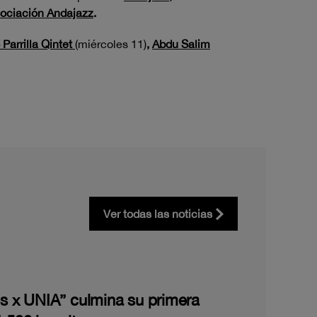
ociación Andajazz
.
Parrilla Qintet
(miércoles 11)
,
Abdu Salim
Ver todas las noticias
les x UNIA” culmina su primera