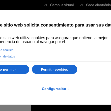
Campus virtual
Sede electróni
Estudiar
Innovación
Vida universita
z Universidad de Sevilla-Assejazz