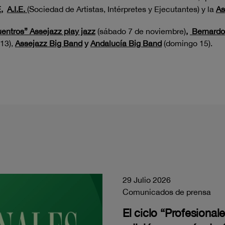
E
,
A.I.E.
(Sociedad de Artistas, Intérpretes y Ejecutantes) y la
As
entros” Assejazz play jazz
(sábado 7 de noviembre)
,
Bernardo 
13),
Assejazz Big Band
y
Andalucía Big Band
(domingo 15).
29 Julio 2026
Comunicados de prensa
El ciclo “Profesiona