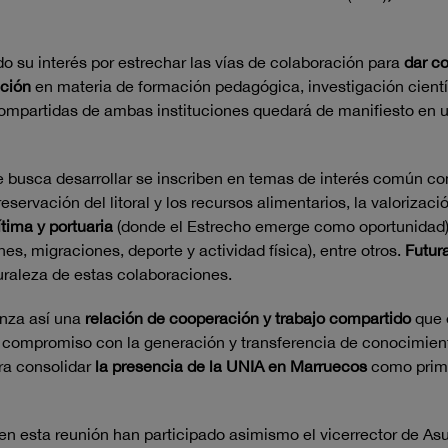
do su interés por estrechar las vías de colaboración para
dar c
ación
en materia de formación pedagógica, investigación científ
s compartidas de ambas instituciones quedará de manifiesto en 
 busca desarrollar se inscriben en temas de interés común c
reservación del litoral y los recursos alimentarios, la valoriza
ítima y portuaria
(donde el Estrecho emerge como oportunidad),
es, migraciones, deporte y actividad física), entre otros.
Futura
uraleza de estas colaboraciones.
anza así una
relación de cooperación y trabajo compartido
que e
 compromiso con la generación y transferencia de conocimient
ra consolidar
la presencia de la UNIA en Marruecos
como prime
n esta reunión han participado asimismo el vicerrector de A