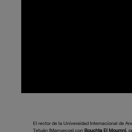
El rector de la Universidad Internacional de An
Tetuán (Marruecos) con
Bouchta El Moumni
, 