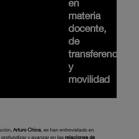
en
materia
docente,
de
transferencia
y
movilidad
ación,
Arturo Chica
, se han entrevistado en
e profundizar y avanzar en las
relaciones de