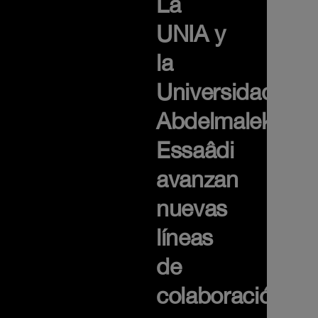
La
UNIA y
la
Universidad
Abdelmalek
Essaâdi
avanzan
nuevas
líneas
de
colaboración