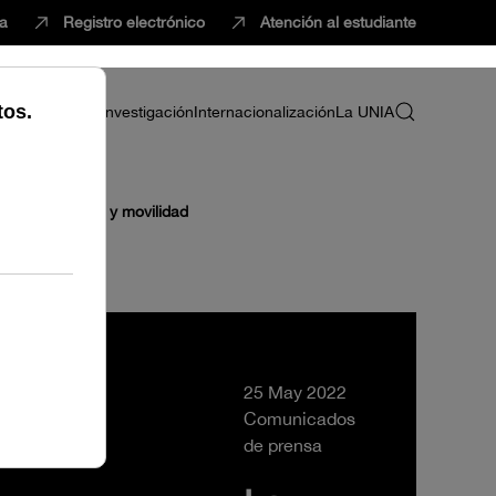
ca
Registro electrónico
Atención al estudiante
ria
Profesorado
Investigación
Internacionalización
La UNIA
 transferencia y movilidad
25 May 2022
Comunicados
de prensa