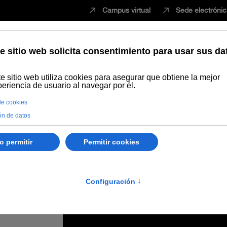
Campus virtual
Sede electróni
Estudiar
Innovación
Vida universita
Essaâdi avanzan nuevas líneas de colaboración en materia docente, de