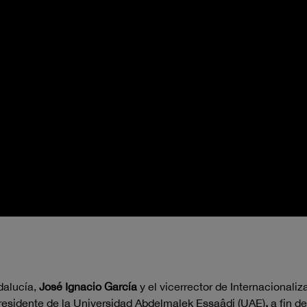
dalucía,
José Ignacio García
y el vicerrector de Internacionaliz
presidente de la Universidad Abdelmalek Essaâdi (UAE)
,
a fin d