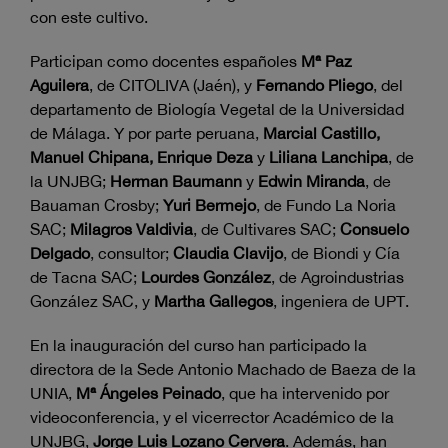
con este cultivo.
Participan como docentes españoles
Mª Paz
Aguilera
, de CITOLIVA (Jaén), y
Fernando Pliego
, del
departamento de Biología Vegetal de la Universidad
de Málaga. Y por parte peruana,
Marcial Castillo,
Manuel Chipana, Enrique Deza
y
Liliana Lanchipa
, de
la UNJBG;
Herman Baumann
y
Edwin Miranda
, de
Bauaman Crosby;
Yuri Bermejo
, de Fundo La Noria
SAC;
Milagros Valdivia
, de Cultivares SAC;
Consuelo
Delgado
, consultor;
Claudia Clavijo
, de Biondi y Cía
de Tacna SAC;
Lourdes González
, de Agroindustrias
González SAC, y
Martha Gallegos
, ingeniera de UPT.
En la inauguración del curso han participado la
directora de la Sede Antonio Machado de Baeza de la
UNIA,
Mª Ángeles Peinado
, que ha intervenido por
videoconferencia, y el vicerrector Académico de la
UNJBG,
Jorge Luis Lozano Cervera
. Además, han