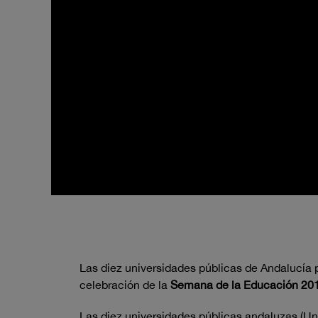
Las diez universidades públicas de Andalucía 
celebración de la
Semana de la Educación 201
Las diez universidades públicas andaluzas (Un