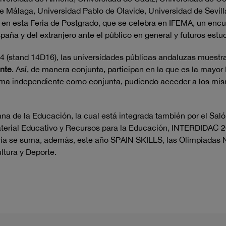
e Málaga, Universidad Pablo de Olavide, Universidad de Sevill
 en esta Feria de Postgrado, que se celebra en IFEMA, un encu
aña y del extranjero ante el público en general y futuros estu
14 (stand 14D16), las universidades públicas andaluzas muest
nte
. Así, de manera conjunta, participan en la que es la mayo
rma independiente como conjunta, pudiendo acceder a los mism
 de la Educación, la cual está integrada también por el Salón
aterial Educativo y Recursos para la Educación, INTERDIDAC 20
a se suma, además, este año SPAIN SKILLS, las Olimpiadas N
ltura y Deporte.