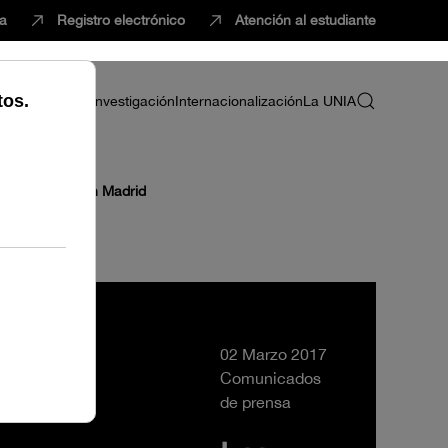
ca
Registro electrónico
Atención al estudiante
ria
Profesorado
Investigación
Internacionalización
La UNIA
ión Continua en Madrid
02 Marzo 2017
Comunicados
de prensa