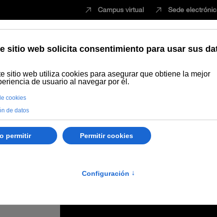
Campus virtual
Sede electróni
Estudiar
Innovación
Vida universita
cía presentan su oferta académica en la Feria de Postgrado y Formac