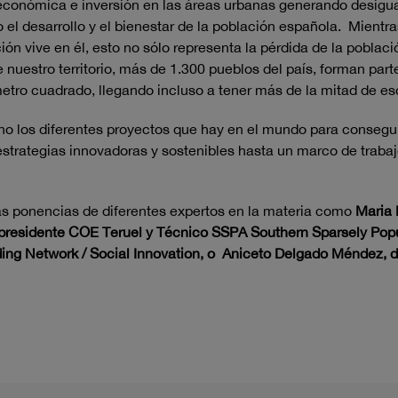
 económica e inversión en las áreas urbanas generando desigua
 el desarrollo y el bienestar de la población española. Mientra
ción vive en él, esto no sólo representa la pérdida de la poblac
 nuestro territorio, más de 1.300 pueblos del país, forman pa
etro cuadrado, llegando incluso a tener más de la mitad de e
los diferentes proyectos que hay en el mundo para conseguir 
strategias innovadoras y sostenibles hasta un marco de trabajo 
las ponencias de diferentes expertos en la materia como
Maria 
presidente COE Teruel y Técnico SSPA Southern Sparsely Pop
 Network / Social Innovation, o Aniceto Delgado Méndez, del 