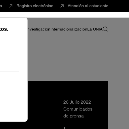
ca
Registro electrónico
Atención al estudiante
ria
Profesorado
Investigación
Internacionalización
La UNIA
26 Julio 2022
Comunicados
de prensa