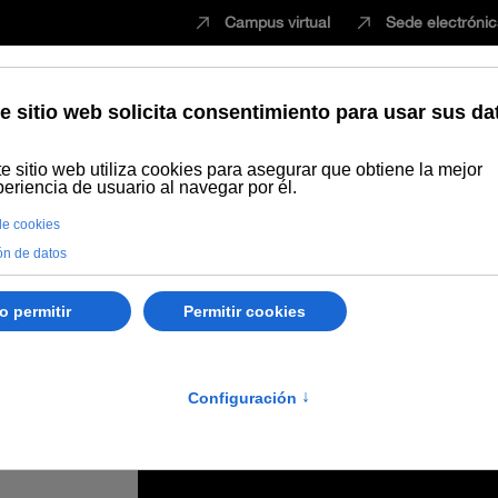
Campus virtual
Sede electróni
Estudiar
Innovación
Vida universita
omolinos de León