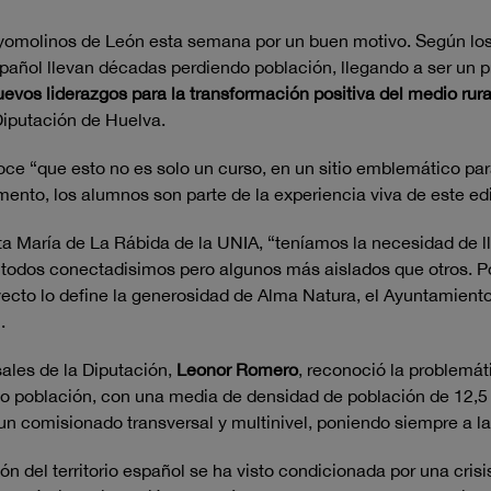
yomolinos de León esta semana por un buen motivo. Según los 
 español llevan décadas perdiendo población, llegando a ser un
evos liderazgos para la transformación positiva del medio rur
Diputación de Huelva.
oce “que esto no es solo un curso, en un sitio emblemático pa
nto, los alumnos son parte de la experiencia viva de este edi
nta María de La Rábida de la UNIA, “teníamos la necesidad de ll
odos conectadisimos pero algunos más aislados que otros. Por
yecto lo define la generosidad de Alma Natura, el Ayuntamient
.
sales de la Diputación,
Leonor
Romero
, reconoció la problemá
o población, con una media de densidad de población de 12,5 
un comisionado transversal y multinivel, poniendo siempre a la
ión del territorio español se ha visto condicionada por una cri