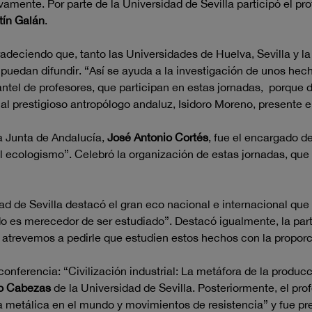
ivamente. Por parte de la Universidad de Sevilla participó el pr
tín Galán
.
adeciendo que, tanto las Universidades de Huelva, Sevilla y la
e puedan difundir. “Así se ayuda a la investigación de unos h
antel de profesores, que participan en estas jornadas, porque d
 al prestigioso antropólogo andaluz, Isidoro Moreno, presente en
la Junta de Andalucía,
José Antonio Cortés
, fue el encargado de
del ecologismo”. Celebró la organización de estas jornadas, qu
dad de Sevilla destacó el gran eco nacional e internacional qu
ido es merecedor de ser estudiado”. Destacó igualmente, la par
atrevemos a pedirle que estudien estos hechos con la propor
onferencia: “Civilización industrial: La metáfora de la producc
o Cabezas
de la Universidad de Sevilla. Posteriormente, el pro
 metálica en el mundo y movimientos de resistencia” y fue pre