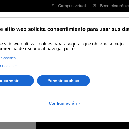
Campus virtual
Sede electróni
Estudiar
Innovación
Vida universita
memorativas del 'Año de los Tiros' reivindican estos hechos largament