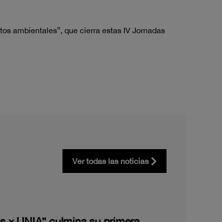
ctos ambientales”, que cierra estas IV Jornadas
Ver todas las noticias
les x UNIA” culmina su primera