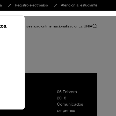
ca
Registro electrónico
Atención al estudiante
ria
Profesorado
Investigación
Internacionalización
La UNIA
e silenciados
06 Febrero
2018
Comunicados
de prensa