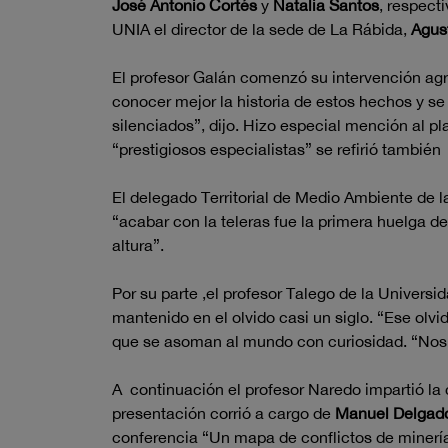
José Antonio Cortés
y
Natalia Santos
, respect
UNIA el director de la sede de La Rábida,
Agus
El profesor Galán comenzó su intervención agr
conocer mejor la historia de estos hechos y s
silenciados”, dijo. Hizo especial mención al pl
“prestigiosos especialistas” se refirió también
El delegado Territorial de Medio Ambiente de 
“acabar con la teleras fue la primera huelga 
altura”.
Por su parte ,el profesor Talego de la Universi
mantenido en el olvido casi un siglo. “Ese olv
que se asoman al mundo con curiosidad. “Nos 
A continuación el profesor Naredo impartió la c
presentación corrió a cargo de
Manuel Delgad
conferencia “Un mapa de conflictos de minería