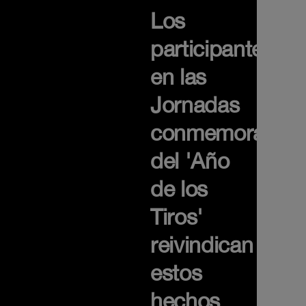
Los
participantes
en las
Jornadas
conmemorativa
del 'Año
de los
Tiros'
reivindican
estos
hechos