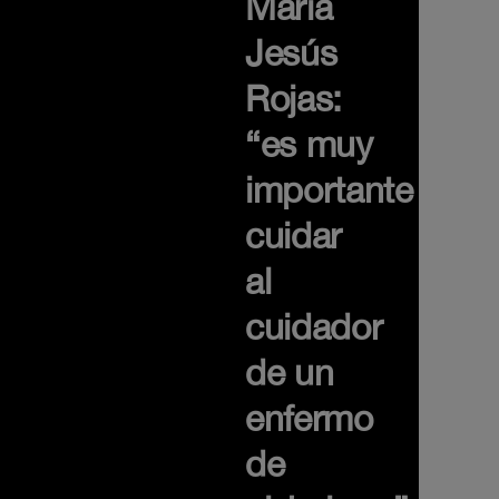
María
Jesús
Rojas:
“es muy
importante
cuidar
al
cuidador
de un
enfermo
de