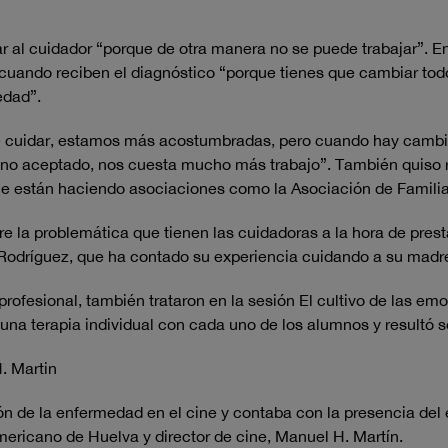
dar al cuidador “porque de otra manera no se puede trabajar”. 
uando reciben el diagnóstico “porque tienes que cambiar todo 
edad”.
de cuidar, estamos más acostumbradas, pero cuando hay camb
o aceptado, nos cuesta mucho más trabajo”. También quiso re
ue están haciendo asociaciones como la Asociación de Familia
re la problemática que tienen las cuidadoras a la hora de pres
a Rodríguez, que ha contado su experiencia cuidando a su mad
profesional, también trataron en la sesión El cultivo de las em
una terapia individual con cada uno de los alumnos y resultó se
. Martin
ón de la enfermedad en el cine y contaba con la presencia del e
americano de Huelva y director de cine, Manuel H. Martín.