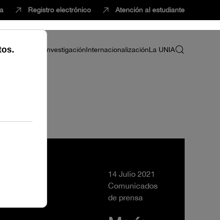
ca
Registro electrónico
Atención al estudiante
ria
Profesorado
Investigación
Internacionalización
La UNIA
14 Julio 2021
Comunicados
de prensa