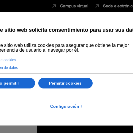
Campus virtual
Sede electróni
Estudiar
Innovación
Vida universita
e cuidar al cuidador de un enfermo de alzheimer”