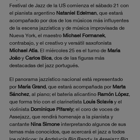
Festival de Jazz de la US comienza el sábado 21 con
el pianista argentino
Nataniel Edelman
, que estará
acompañado por dos de los músicos más influyentes
de la escena jazzística y de música improvisada de
Nueva York, el maestro
Michael Formanek
,
contrabajo, y el creativo y versátil saxofonista
Michael Atia
. El miércoles 25 es el turno de
Maria
João
y
Carlos Bica
, dos de las figuras más
destacadas del jazz portugués.
El panorama jazzístico nacional está representado
por
María Grand
, que estará acompañada por
Marta
Sánchez
, al piano; el batería alicantino
Ramón López
,
que forma trío con el clarinetista
Louis Sclavis
y el
violinista
Dominique Pifarely
; el coro de voces de
Assejazz, que rendirá homenaje a la pianista y
cantante
Nina Simone
interpretando algunos de sus
temas más conocidos, que acercará el jazz a todos
los públicos;
la Andalucía Big Band
y
la Assejazz Big