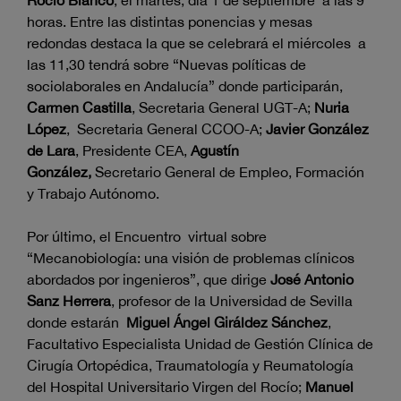
Rocío Blanco
, el martes, día 1 de septiembre a las 9
horas. Entre las distintas ponencias y mesas
redondas destaca la que se celebrará el miércoles a
las 11,30 tendrá sobre “Nuevas políticas de
sociolaborales en Andalucía” donde participarán,
Carmen Castilla
, Secretaria General UGT-A;
Nuria
López
, Secretaria General CCOO-A;
Javier González
de Lara
, Presidente CEA,
Agustín
González,
Secretario General de Empleo, Formación
y Trabajo Autónomo.
Por último, el Encuentro virtual sobre
“Mecanobiología: una visión de problemas clínicos
abordados por ingenieros”, que dirige
José Antonio
Sanz Herrera
, profesor de la Universidad de Sevilla
donde estarán
Miguel Ángel Giráldez Sánchez
,
Facultativo Especialista Unidad de Gestión Clínica de
Cirugía Ortopédica, Traumatología y Reumatología
del Hospital Universitario Virgen del Rocío;
Manuel