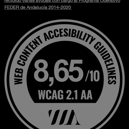
recibido varias ayudas con cargo al Programa Operativo
FEDER de Andalucía 2014-2020