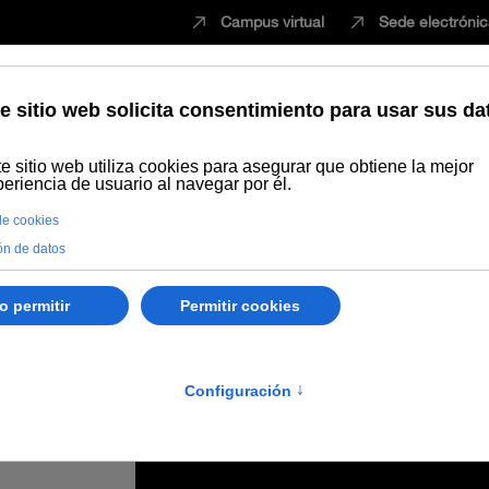
Campus virtual
Sede electróni
Estudiar
Innovación
Vida universita
días para debatir sobre las independencias de los Andes