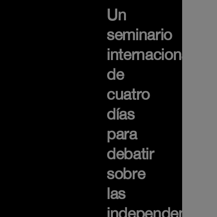
Un
seminario
internacional
de
cuatro
días
para
debatir
sobre
las
independencias