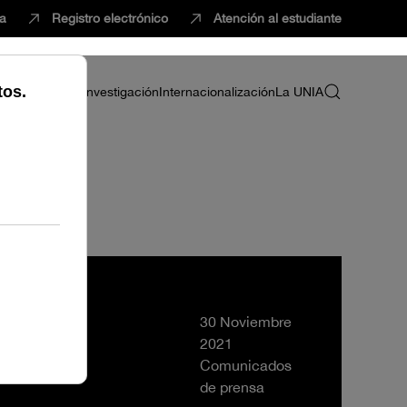
ca
Registro electrónico
Atención al estudiante
ria
Profesorado
Investigación
Internacionalización
La UNIA
30 Noviembre
2021
Comunicados
de prensa