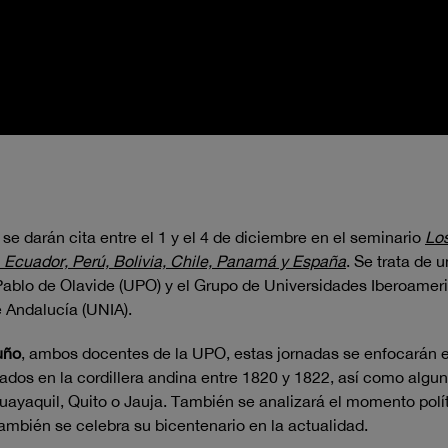
e darán cita entre el 1 y el 4 de diciembre en el seminario
Los
Ecuador, Perú, Bolivia, Chile, Panamá y España
. Se trata de 
Pablo de Olavide (UPO) y el Grupo de Universidades Iberoameri
e Andalucía (UNIA).
uño
, ambos docentes de la UPO, estas jornadas se enfocarán e
dos en la cordillera andina entre 1820 y 1822, así como algu
Guayaquil, Quito o Jauja. También se analizará el momento polí
 también se celebra su bicentenario en la actualidad.