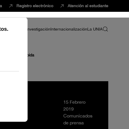
ca
Registro electrónico
Atención al estudiante
ria
Profesorado
Investigación
Internacionalización
La UNIA
a sede de La Rábida
15 Febrero
2019
Comunicados
de prensa