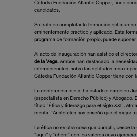
Cátedra Fundación Atlantic Copper, tiene como
candidatos.
Se trata de completar la formación del alumn
eminentemente práctico y aplicado. Esta forma
programa de formación propio, puede suponer t
Al acto de inauguración han asistido el director
de la Vega
. Ambos han destacado la necesidad
internacionales, sobre las aptitudes más impor
Cátedra Fundación Atlantic Copper tiene con l
La conferencia inicial ha estado a cargo de
Ju
(especialista en Derecho Público) y Abogado. D
título “Ética y liderazgo para el siglo XXI”, Al
monta. “Aristóteles nos enseñó que el mejor tr
La ética no es otra cosa que cumplir, desde l
“aquí” y “ahora” con los valores cuyo ejercicio