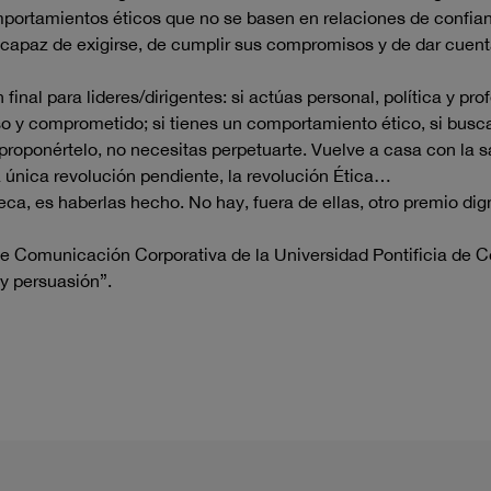
mportamientos éticos que no se basen en relaciones de confian
l capaz de exigirse, de cumplir sus compromisos y de dar cuent
final para lideres/dirigentes: si actúas personal, política y p
roso y comprometido; si tienes un comportamiento ético, si bu
n proponértelo, no necesitas perpetuarte. Vuelve a casa con la
 la única revolución pendiente, la revolución Ética…
eca, es haberlas hecho. No hay, fuera de ellas, otro premio dig
 de Comunicación Corporativa de la Universidad Pontificia de C
 y persuasión”.