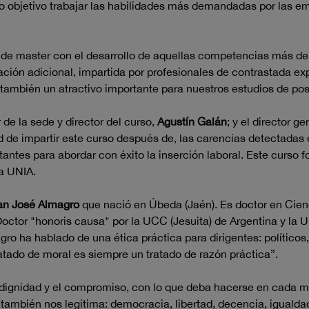
 objetivo trabajar las habilidades más demandadas por las em
o de master con el desarrollo de aquellas competencias más 
ción adicional, impartida por profesionales de contrastada exp
ambién un atractivo importante para nuestros estudios de pos
 de la sede y director del curso,
Agustín Galán
; y el director 
 de impartir este curso después de, las carencias detectadas 
tantes para abordar con éxito la inserción laboral. Este curso 
a UNIA.
an José Almagro
que nació en Úbeda (Jaén). Es doctor en Cien
octor "honoris causa" por la UCC (Jesuita) de Argentina y la 
magro ha hablado de una ética práctica para dirigentes: políticos
atado de moral es siempre un tratado de razón práctica”.
a dignidad y el compromiso, con lo que deba hacerse en cada 
 también nos legitima: democracia, libertad, decencia, igualdad,