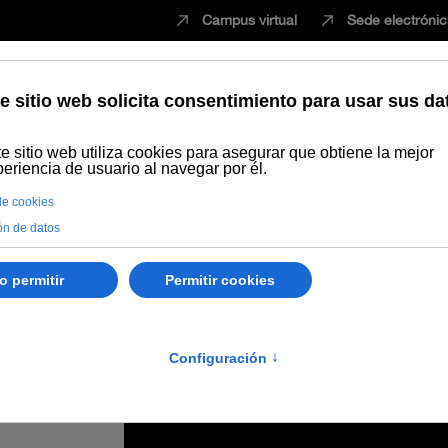
Campus virtual
Sede electróni
Estudiar
Innovación
Vida universita
zgo para el siglo XXI” inaugura el curso “Habilidades Directivas” en l