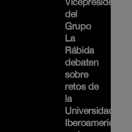
Vicepresidentes
del
Grupo
La
Rábida
debaten
sobre
retos de
la
Universidad
Iberoamericana