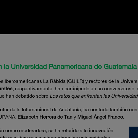
 en la Universidad Panamericana de Guatemala
s Iberoamericanas La Rábida (GUILR) y rectores de la Universi
aratea
, respectivamente; han participado en un conversatorio, 
ue han debatido sobre
Los retos que enfrentan las Universidad
ctor de la Internacional de Andalucía, ha contado también con
a UPANA,
Elizabeth Herrera de Tan
y
Miguel Ángel Franco
.
én como moderadora, se ha referido a la innovación
ndo que “hay que explorar cómo las universidades