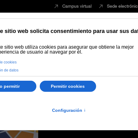
Campus virtual
Sede electróni
Estudiar
Innovación
Vida universita
debaten sobre retos de la Universidad Iberoamericana en la UPANA