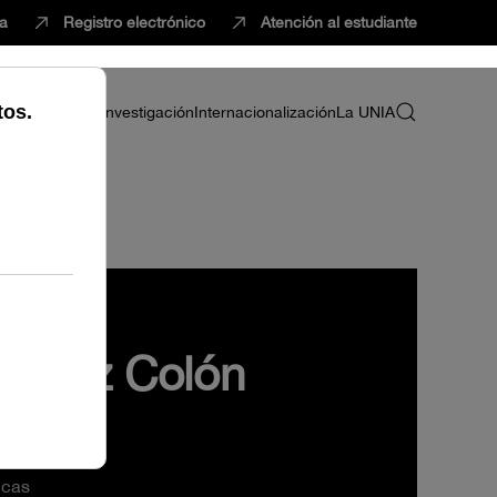
ca
Registro electrónico
Atención al estudiante
ria
Profesorado
Investigación
Internacionalización
La UNIA
 Ortiz Colón
ad (UJA)
icas