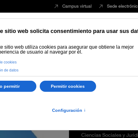
Campus virtual
Sede electróni
Estudiar
Innovación
Vida universita
Ortiz Colón
Ana María
Catedrática de Universid
Ciencias Sociales y Jurid