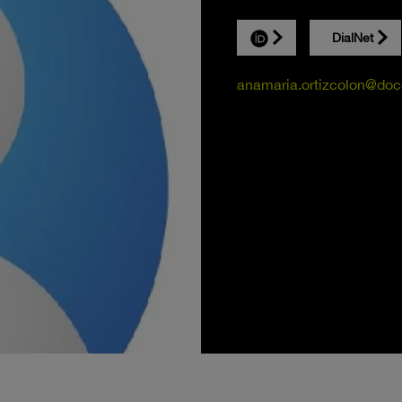
DialNet
anamaria.ortizcolon@doc