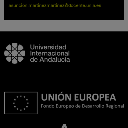
asuncion.martinezmartinez@docente.unia.es