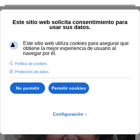
Skip to main content
Home
Profesorado
Directorio profesor
Celsa Peiteado
Morales