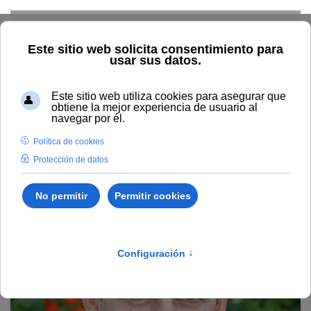
Skip to main content
Home
Profesorado
Directorio profesor
Cipriano Díaz
Gaona