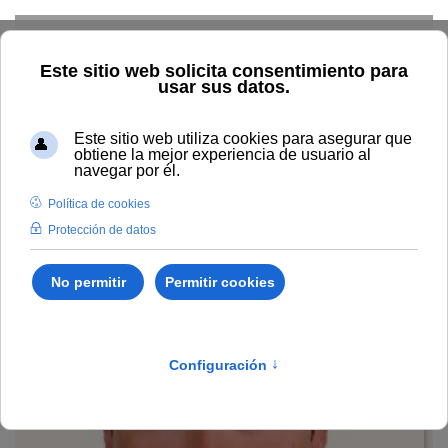
Skip to main content
Home
Profesorado
Directorio profesor
Diego Munguía
Izquierdo