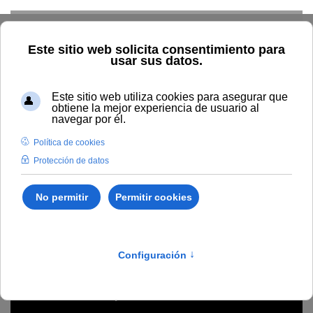
Skip to main content
Home
Profesorado
Directorio profesor
Eva María
Aguaded-Ramírez
Eva María Aguaded-
Ramírez
Universidad de Granada
Ciencias Sociales y Juridicas