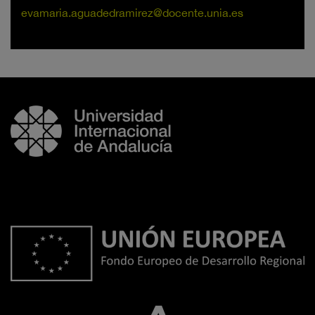
evamaria.aguadedramirez@docente.unia.es