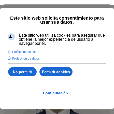
Skip to main content
Home
Profesorado
Directorio profesor
Federico Galán
Valdivieso