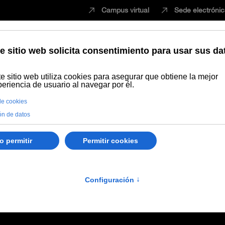
Campus virtual
Sede electróni
Estudiar
Innovación
Vida universita
udero Ortiz de la Tabla
tiz de la Tabla