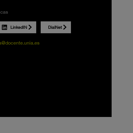
icas
LinkedIN
DialNet
a@docente.unia.es