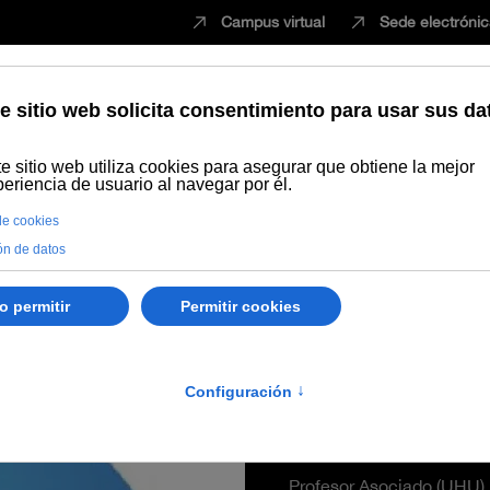
Campus virtual
Sede electróni
Estudiar
Innovación
Vida universita
o Tirado Cardeñas
Gumersin
Cardeñas
Profesor Asociado (UHU)