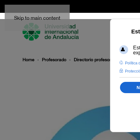
Skip to main content
Home
Profesorado
Directorio profesor
Gumersind