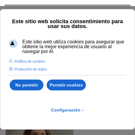
Skip to main content
Home
Profesorado
Directorio profesor
Inmaculada
Aznar Díaz