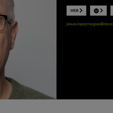
WEB
jesus.lopezmegias@docen