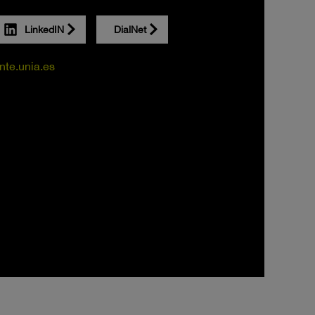
LinkedIN
DialNet
te.unia.es