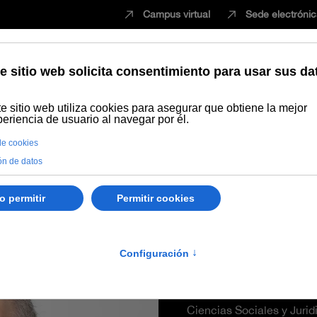
Campus virtual
Sede electróni
Estudiar
Innovación
Vida universita
ez Megías
Jesús Ló
Catedrático Universidad
Ciencias Sociales y Jurid