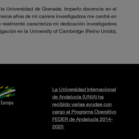
la Universidad de Granada. Imparto docencia en el
rimeros años de mi carrera investigadora me centré en
e realmente caracteriza mi dedicación investigadora
tigación en la University of Cambridge (Reino Unido),
La Universidad Internacional
de Andalucía (UNIA) ha
recibido varias ayudas con
cargo al Programa Operativo
FEDER de Andalucía 2014-
2020