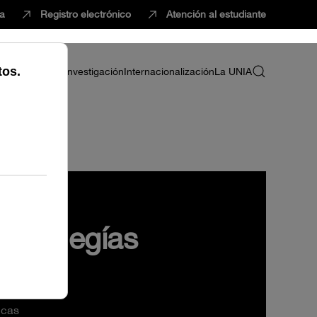
ca
Registro electrónico
Atención al estudiante
ria
Profesorado
Investigación
Internacionalización
La UNIA
pez Megías
 de Granada
icas