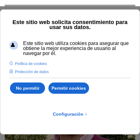
Skip to main content
Home
Profesorado
Directorio profesor
José Antonio
Gutiérrez Álvarez