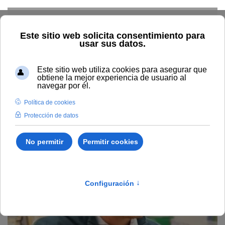
Skip to main content
Home
Profesorado
Directorio profesor
José María
Romero Rodríguez