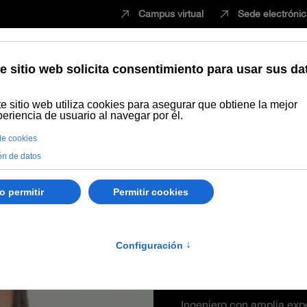
Campus virtual
Sede electróni
Estudiar
Innovación
Vida universita
io Patrón Sandoval
Juan Anto
Sandoval
Ingeniero con amplia expe