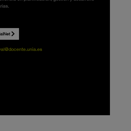
rias.
ialNet
val@docente.unia.es