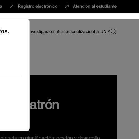
ca
Registro electrónico
Atención al estudiante
ria
Profesorado
Investigación
Internacionalización
La UNIA
nio Patrón
riencia en planificación, gestión y desarrollo