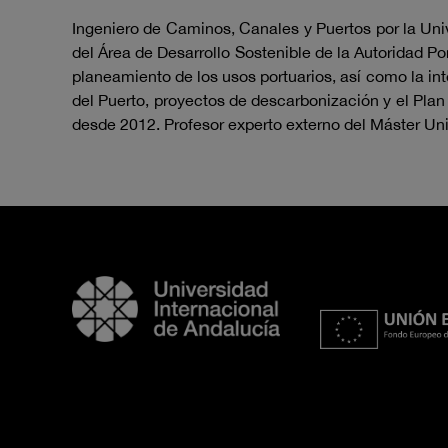
Ingeniero de Caminos, Canales y Puertos por la Univ
del Área de Desarrollo Sostenible de la Autoridad Po
planeamiento de los usos portuarios, así como la int
del Puerto, proyectos de descarbonización y el Plan
desde 2012. Profesor experto externo del Máster Uni