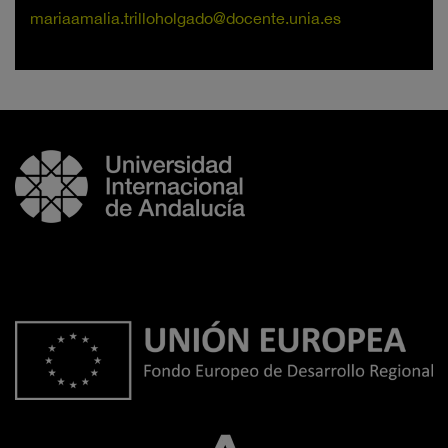
mariaamalia.trilloholgado@docente.unia.es