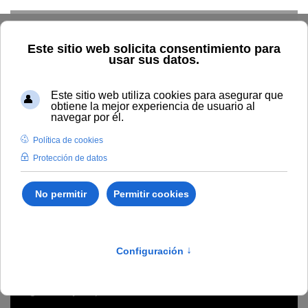
Skip to main content
Home
Profesorado
Directorio profesor
María Amalia
Trillo Holgado
María Amalia Trillo
Holgado
Universidad de Córdoba
Ingeniería y Arquitectura