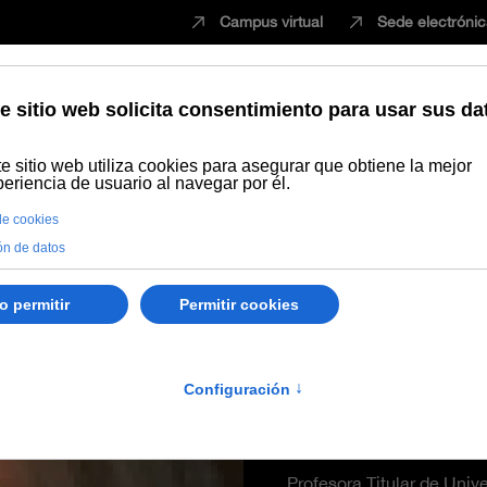
Campus virtual
Sede electróni
Estudiar
Innovación
Vida universita
triz Hernández Jiménez
María Bea
Jiménez
Profesora Titular de Univ