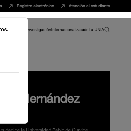
ca
Registro electrónico
Atención al estudiante
ria
Profesorado
Investigación
Internacionalización
La UNIA
triz Hernández
ersidad de la Universidad Pablo de Olavide.