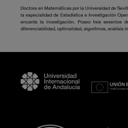
Doctora en Matemáticas por la Universidad de Sevill
la especialidad de Estadística e Investigación Op
encanta la investigación. Poseo tres sexenios d
diferenciabilidad, optimalidad, algoritmos, análisis in