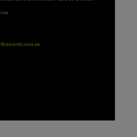
icas
z@docente.unia.es