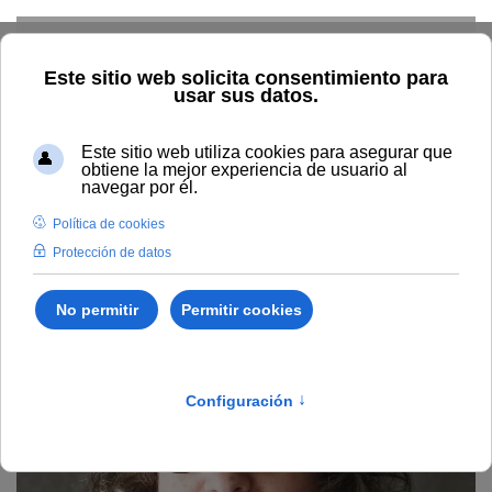
Skip to main content
Home
Profesorado
Directorio profesor
María Diana
Pérez Custodio