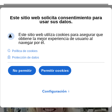
Skip to main content
Home
Profesorado
Directorio profesor
May Margaret
Griffith Bourn