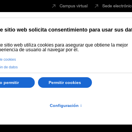
Campus virtual
Sede electróni
Estudiar
Innovación
Vida universita
 Azpeitia Vico
a Vico