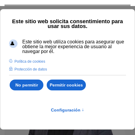
Skip to main content
Home
Profesorado
Directorio profesor
Pablo Eduardo
Romero Carrillo